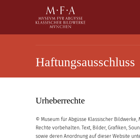
Direkt zum Inhalt
Haftungsausschluss
SUCHE
Main navigation
IHR
Urheberrechte
BESUCH
ANTIKE
© Museum für Abgüsse Klassischer Bildwerke, 
FÜR
Rechte vorbehalten. Text, Bilder, Grafiken, So
ALLE
sowie deren Anordnung auf dieser Website unt