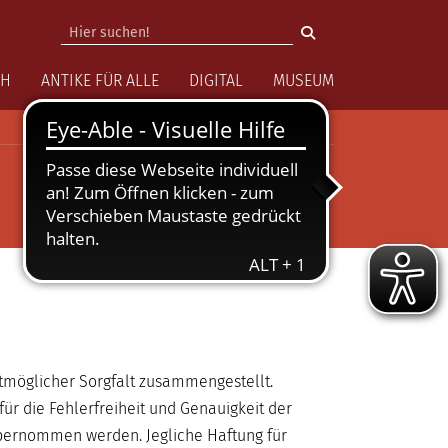
vigation
CH
ANTIKE FÜR ALLE
DIGITAL
MUSEUM
tmöglicher Sorgfalt zusammengestellt.
r die Fehlerfreiheit und Genauigkeit der
bernommen werden. Jegliche Haftung für