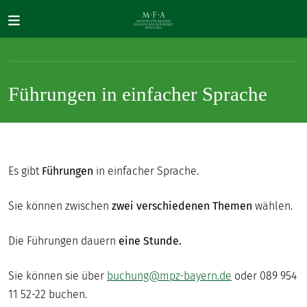
Direkt zum Inhalt
Führungen in einfacher Sprache
SUCHE
Es gibt
Führungen
in einfacher Sprache.
Main navigation
IHR
Sie können zwischen
zwei verschiedenen Themen
wählen.
BESUCH
Die Führungen dauern
eine Stunde.
ANTIKE
FÜR
Sie können sie über
buchung@mpz-bayern.de
oder 089 954
ALLE
11 52-22 buchen.